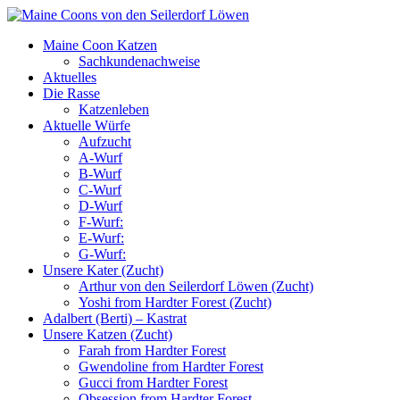
Maine Coon Katzen
Sachkundenachweise
Aktuelles
Die Rasse
Katzenleben
Aktuelle Würfe
Aufzucht
A-Wurf
B-Wurf
C-Wurf
D-Wurf
F-Wurf:
E-Wurf:
G-Wurf:
Unsere Kater (Zucht)
Arthur von den Seilerdorf Löwen (Zucht)
Yoshi from Hardter Forest (Zucht)
Adalbert (Berti) – Kastrat
Unsere Katzen (Zucht)
Farah from Hardter Forest
Gwendoline from Hardter Forest
Gucci from Hardter Forest
Obsession from Hardter Forest